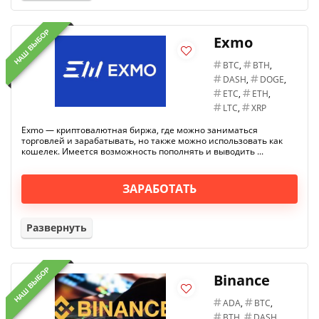
НАШ ВЫБОР
Exmo
BTC
,
BTH
,
DASH
,
DOGE
,
ETC
,
ETH
,
LTC
,
XRP
Exmo — криптовалютная биржа, где можно заниматься
торговлей и зарабатывать, но также можно использовать как
кошелек. Имеется возможность пополнять и выводить ...
ЗАРАБОТАТЬ
Развернуть
НАШ ВЫБОР
Binance
ADA
,
BTC
,
BTH
,
DASH
,