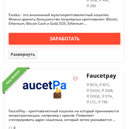
XLM
,
XRP
,
ZRX
Exodus - это анонимный мультикриптовалютный кошелёк.
Можно хранить большинство популярных криптовалют: Bitcoin,
Ethereum, Bitcoin Cash и Gold, EOS, Ethereum ...
ЗАРАБОТАТЬ
Развернуть
НАШ ВЫБОР
Faucetpay
BCH
,
BTC
,
DASH
,
DGB
,
DOGE
,
ETH
,
LTC
,
TRX
FaucetPay – криптовалютный кошелек на который принимаются
микротранзакции, например с кранов. Позволяет
сгенерировать адрес кошелька, который затем указывается ...
6