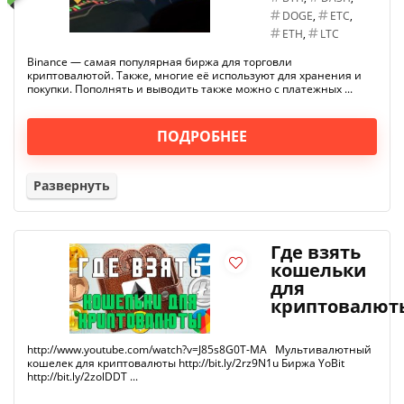
DOGE
,
ETC
,
ETH
,
LTC
Binance — самая популярная биржа для торговли
криптовалютой. Также, многие её используют для хранения и
покупки. Пополнять и выводить также можно с платежных ...
ПОДРОБНЕЕ
Развернуть
Где взять
кошельки
для
криптовалют
http://www.youtube.com/watch?v=J85s8G0T-MA Мультивалютный
кошелек для криптовалюты http://bit.ly/2rz9N1u Биржа YoBit
http://bit.ly/2zolDDT ...