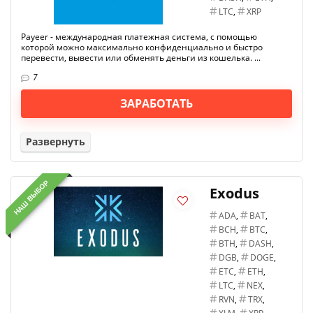
LTC
,
XRP
Payeer - международная платежная система, с помощью
которой можно максимально конфиденциально и быстро
перевести, вывести или обменять деньги из кошелька. ...
7
ЗАРАБОТАТЬ
Развернуть
НАШ ВЫБОР
Exodus
ADA
,
BAT
,
BCH
,
BTC
,
BTH
,
DASH
,
DGB
,
DOGE
,
ETC
,
ETH
,
LTC
,
NEX
,
RVN
,
TRX
,