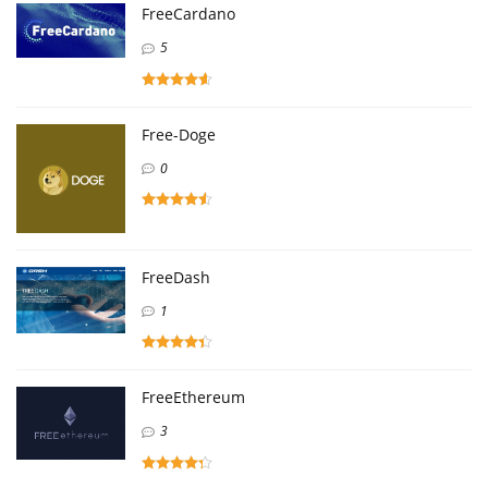
FreeCardano
5
Free-Doge
0
FreeDash
1
FreeEthereum
3