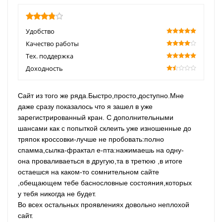
3.85
Удобство
100
Качество работы
80
Тех. поддержка
100
Доходность
30
Сайт из того же ряда.Быстро,просто,доступно.Мне
даже сразу показалось что я зашел в уже
зарегистрированный кран. С дополнительными
шансами как с попыткой склеить уже изношенные до
тряпок кроссовки-лучше не пробовать:полно
спамма,сылка-фрактал е-пта:нажимаешь на одну-
она проваливаеться в другую,та в третюю ,в итоге
остаешся на каком-то сомнительном сайте
,обещающем тебе баснословные состояния,которых
у тебя никогда не будет.
Во всех остальных проявлениях довольно неплохой
сайт.