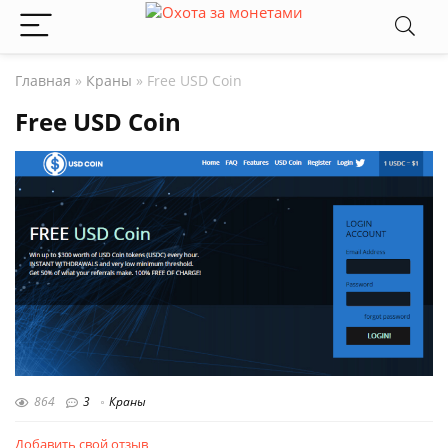
Главная
»
Краны
»
Free USD Coin
Free USD Coin
864
3
Краны
Добавить свой отзыв